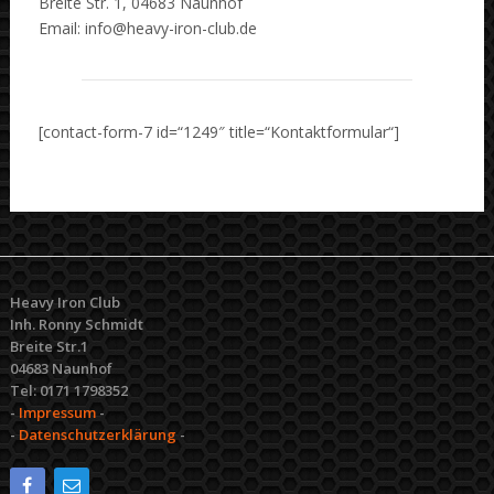
Breite Str. 1, 04683 Naunhof
Email: info@heavy-iron-club.de
[contact-form-7 id=“1249″ title=“Kontaktformular“]
Heavy Iron Club
Inh. Ronny Schmidt
Breite Str.1
04683 Naunhof
Tel: 0171 1798352
-
Impressum
-
-
Datenschutzerklärung
-