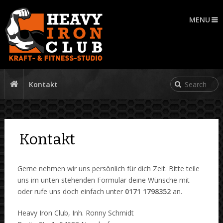
MENU
Kontakt
Kontakt
Gerne nehmen wir uns persönlich für dich Zeit. Bitte teile
uns im unten stehenden Formular deine Wünsche mit
oder rufe uns doch einfach unter
0171 1798352
an.
Heavy Iron Club, Inh. Ronny Schmidt