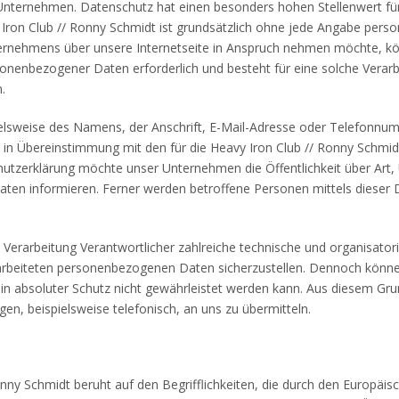
Unternehmen. Datenschutz hat einen besonders hohen Stellenwert für
y Iron Club // Ronny Schmidt ist grundsätzlich ohne jede Angabe per
ernehmens über unsere Internetseite in Anspruch nehmen möchte, k
sonenbezogener Daten erforderlich und besteht für eine solche Verarb
.
lsweise des Namens, der Anschrift, E-Mail-Adresse oder Telefonnumm
in Übereinstimmung mit den für die Heavy Iron Club // Ronny Schmid
utzerklärung möchte unser Unternehmen die Öffentlichkeit über Art
ten informieren. Ferner werden betroffene Personen mittels dieser 
die Verarbeitung Verantwortlicher zahlreiche technische und organis
erarbeiteten personenbezogenen Daten sicherzustellen. Dennoch könn
in absoluter Schutz nicht gewährleistet werden kann. Aus diesem Grun
n, beispielsweise telefonisch, an uns zu übermitteln.
nny Schmidt beruht auf den Begrifflichkeiten, die durch den Europäis