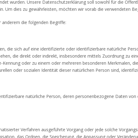
t wurden. Unsere Datenschutzerklärung soll sowohl für die Öffentli
in. Um dies zu gewährleisten, möchten wir vorab die verwendeten Begri
r anderem die folgenden Begriffe:
 die sich auf eine identifizierte oder identifizierbare natürliche Per
esehen, die direkt oder indirekt, insbesondere mittels Zuordnung zu 
e-Kennung oder zu einem oder mehreren besonderen Merkmalen, die 
rellen oder sozialen Identität dieser natürlichen Person sind, identifi
identifizierbare natürliche Person, deren personenbezogene Daten von
utomatisierter Verfahren ausgeführte Vorgang oder jede solche Vorg
nisation, das Ordnen, die Speicherung, die Anpassung oder Veränderu